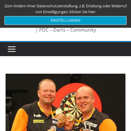
Zum
Zum Ändern Ihrer Datenschutzeinstellung, z.B. Erteilung oder Widerruf
Darts180.de
Inhalt
von Einwilligungen, klicken Sie hier:
springen
EINSTELLUNGEN
| PDC – Darts – Community