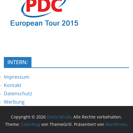
INTERN:
Impressum
Kontakt
Datenschutz
Werbung
Copyright © 2026
Darts180.de
. Alle Rechte vorbehalten.
Theme:
ColorMag
von ThemeGrill. Präsentiert von
WordPress
.