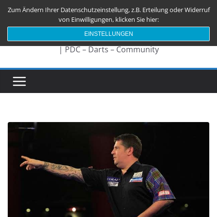
Zum
Zum Ändern Ihrer Datenschutzeinstellung, z.B. Erteilung oder Widerruf
Darts180.de
Inhalt
von Einwilligungen, klicken Sie hier:
springen
EINSTELLUNGEN
| PDC – Darts – Community