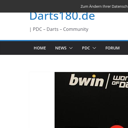
Zum
Zum Ändern Ihrer Datenschutz
Darts180.de
Inhalt
springen
| PDC – Darts – Community
HOME
NEWS
PDC
FORUM