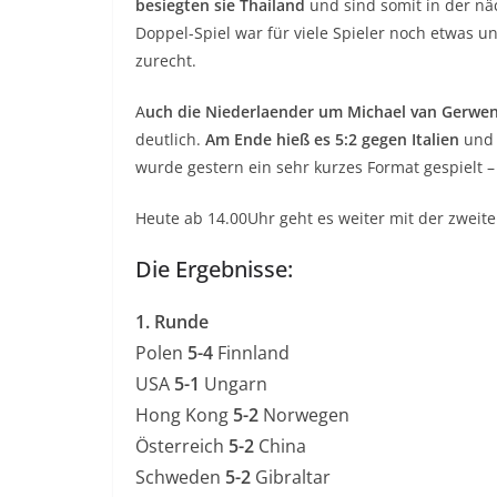
besiegten sie Thailand
und sind somit in der n
Doppel-Spiel war für viele Spieler noch etwas
zurecht.
A
uch die Niederlaender um Michael van Gerwe
deutlich.
Am Ende hieß es 5:2 gegen Italien
und 
wurde gestern ein sehr kurzes Format gespielt –
Heute ab 14.00Uhr geht es weiter mit der zwei
Die Ergebnisse:
1. Runde
Polen
5-4
Finnland
USA
5-1
Ungarn
Hong Kong
5-2
Norwegen
Österreich
5-2
China
Schweden
5-2
Gibraltar