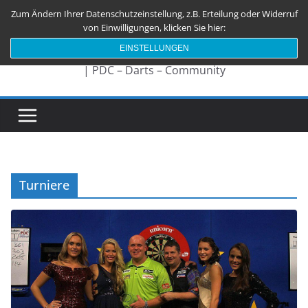
Zum
Zum Ändern Ihrer Datenschutzeinstellung, z.B. Erteilung oder Widerruf
Darts180.de
Inhalt
von Einwilligungen, klicken Sie hier:
springen
EINSTELLUNGEN
| PDC – Darts – Community
Turniere