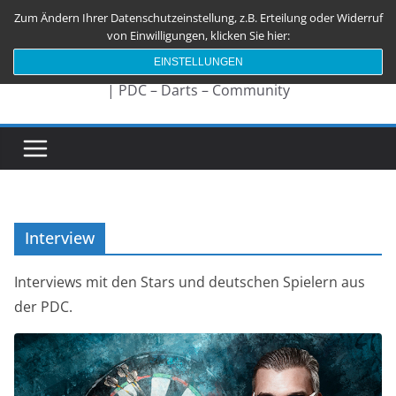
Zum
Zum Ändern Ihrer Datenschutzeinstellung, z.B. Erteilung oder Widerruf
Darts180.de
Inhalt
von Einwilligungen, klicken Sie hier:
springen
EINSTELLUNGEN
| PDC – Darts – Community
Interview
Interviews mit den Stars und deutschen Spielern aus
der PDC.