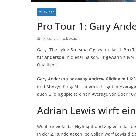
TURNIERE
Pro Tour 1: Gary Ande
17. März 2014
Walter
Gary „The flying Scotsman“ gewann das
1. Pro T
für Anderson
in dieser Saison. Er gewann zuvo
Qualifier“.
Gary Anderson bezwang Andrew Gilding mit 6:5
und Mervyn King. Mit einem sehr guten A
verage
auch Gilding spielte einen Average von über 107
Adrian Lewis wirft ei
Wohl für viele das Highlight und zugleich das b
In der 2. Runde gegen Joe Collen warf Lewis die 9