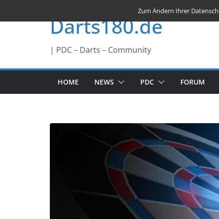
Zum
Zum Ändern Ihrer Datenschutz
Darts180.de
Inhalt
springen
| PDC – Darts – Community
HOME
NEWS
PDC
FORUM