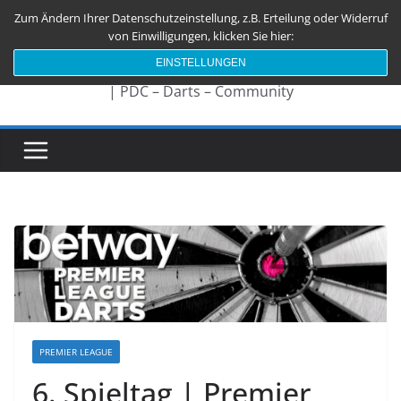
Zum
Zum Ändern Ihrer Datenschutzeinstellung, z.B. Erteilung oder Widerruf
Darts180.de
Inhalt
von Einwilligungen, klicken Sie hier:
springen
EINSTELLUNGEN
| PDC – Darts – Community
PREMIER LEAGUE
6. Spieltag | Premier