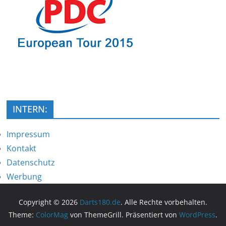
INTERN:
Impressum
Kontakt
Datenschutz
Werbung
Copyright © 2026
Darts180.de
. Alle Rechte vorbehalten.
Theme:
ColorMag
von ThemeGrill. Präsentiert von
WordPress
.