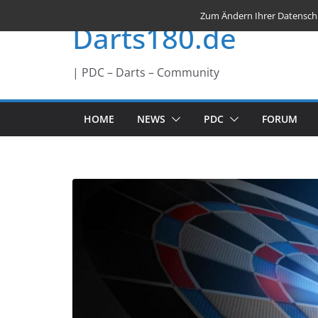
Zum
Zum Ändern Ihrer Datenschutz
Darts180.de
Inhalt
springen
| PDC – Darts – Community
HOME
NEWS
PDC
FORUM