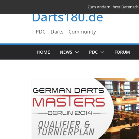
Zum
Zum Ändern Ihrer Datenschutz
Darts180.de
Inhalt
springen
| PDC – Darts – Community
HOME
NEWS
PDC
FORUM