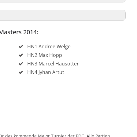
 Masters 2014:
HN1 Andree Welge
HN2 Max Hopp
HN3 Marcel Hausotter
HN4 Jyhan Artut
für das kommende Major Turnier der PDC. Alle Partien