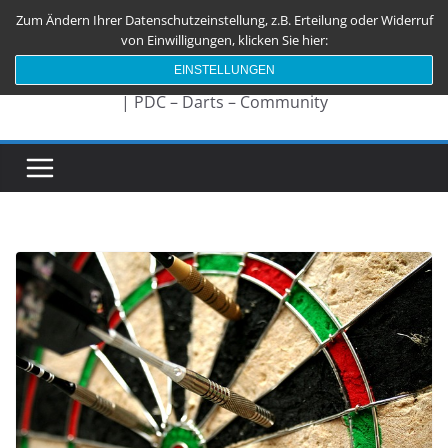
Zum
Zum Ändern Ihrer Datenschutzeinstellung, z.B. Erteilung oder Widerruf
Darts180.de
Inhalt
von Einwilligungen, klicken Sie hier:
springen
EINSTELLUNGEN
| PDC – Darts – Community