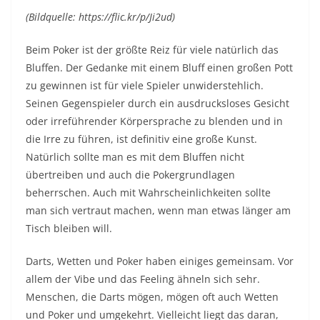
(Bildquelle: https://flic.kr/p/Ji2ud)
Beim Poker ist der größte Reiz für viele natürlich das
Bluffen. Der Gedanke mit einem Bluff einen großen Pott
zu gewinnen ist für viele Spieler unwiderstehlich.
Seinen Gegenspieler durch ein ausdrucksloses Gesicht
oder irreführender Körpersprache zu blenden und in
die Irre zu führen, ist definitiv eine große Kunst.
Natürlich sollte man es mit dem Bluffen nicht
übertreiben und auch die Pokergrundlagen
beherrschen. Auch mit Wahrscheinlichkeiten sollte
man sich vertraut machen, wenn man etwas länger am
Tisch bleiben will.
Darts, Wetten und Poker haben einiges gemeinsam. Vor
allem der Vibe und das Feeling ähneln sich sehr.
Menschen, die Darts mögen, mögen oft auch Wetten
und Poker und umgekehrt. Vielleicht liegt das daran,