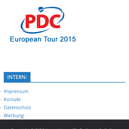
INTERN:
Impressum
Kontakt
Datenschutz
Werbung