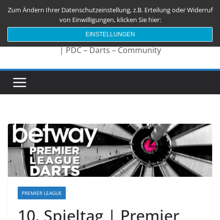
Zum
Zum Ändern Ihrer Datenschutzeinstellung, z.B. Erteilung oder Widerruf
Darts180.de
Inhalt
von Einwilligungen, klicken Sie hier:
springen
EINSTELLUNGEN
| PDC – Darts – Community
PREMIER LEAGUE
10. Spieltag | Premier