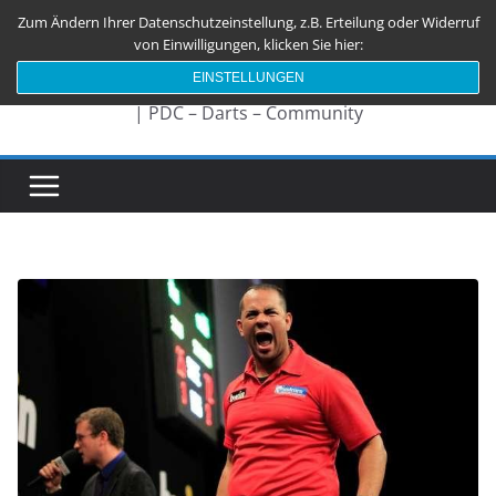
Zum
Zum Ändern Ihrer Datenschutzeinstellung, z.B. Erteilung oder Widerruf
Darts180.de
Inhalt
von Einwilligungen, klicken Sie hier:
springen
EINSTELLUNGEN
| PDC – Darts – Community